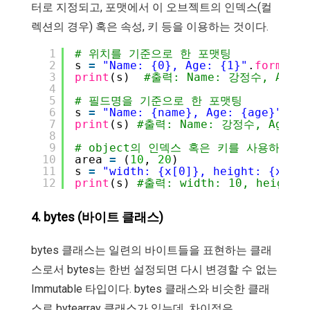
터로 지정되고, 포맷에서 이 오브젝트의 인덱스(컬
렉션의 경우) 혹은 속성, 키 등을 이용하는 것이다.
1
# 위치를 기준으로 한 포맷팅
2
s 
=
"Name: {0}, Age: {1}"
.
format
(
3
print
(s)  
#출력: Name: 강정수, Age: 
4
5
# 필드명을 기준으로 한 포맷팅
6
s 
=
"Name: {name}, Age: {age}"
.
for
7
print
(s) 
#출력: Name: 강정수, Age: 3
8
9
# object의 인덱스 혹은 키를 사용하여 
10
area 
=
(
10
, 
20
)
11
s 
=
"width: {x[0]}, height: {x[1]}
12
print
(s) 
#출력: width: 10, height:
4. bytes (바이트 클래스)
bytes 클래스는 일련의 바이트들을 표현하는 클래
스로서 bytes는 한번 설정되면 다시 변경할 수 없는
Immutable 타입이다. bytes 클래스와 비슷한 클래
스로 bytearray 클래스가 있는데, 차이점은