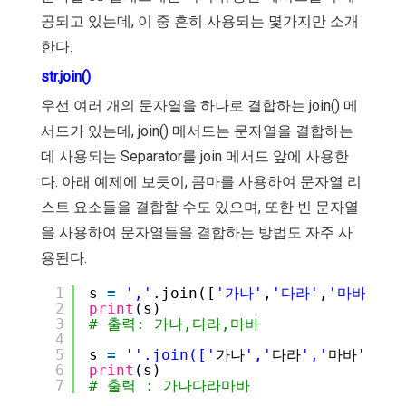
공되고 있는데, 이 중 흔히 사용되는 몇가지만 소개
한다.
str.join()
우선 여러 개의 문자열을 하나로 결합하는 join() 메
서드가 있는데, join() 메서드는 문자열을 결합하는
데 사용되는 Separator를 join 메서드 앞에 사용한
다. 아래 예제에 보듯이, 콤마를 사용하여 문자열 리
스트 요소들을 결합할 수도 있으며, 또한 빈 문자열
을 사용하여 문자열들을 결합하는 방법도 자주 사
용된다.
1
s 
=
','
.join([
'가나'
,
'다라'
,
'마바'
])
2
print
(s)
3
# 출력: 가나,다라,마바
4
5
s 
=
'
'.join(['
가나
','
다라
','
마바'])
6
print
(s)
7
# 출력 : 가나다라마바