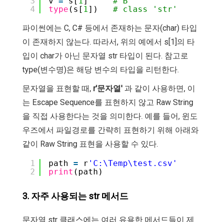
3
v 
=
s[
1
]     
# B
4
type
(s[
1
])   
# class 'str'
파이썬에는 C, C# 등에서 존재하는 문자(char) 타입
이 존재하지 않는다. 따라서, 위의 예에서 s[1]의 타
입이 char가 아닌 문자열 str 타입이 된다. 참고로
type(변수명)은 해당 변수의 타입을 리턴한다.
문자열을 표현할 때,
r'문자열'
과 같이 사용하면, 이
는 Escape Sequence를 표현하지 않고 Raw String
을 직접 사용한다는 것을 의미한다. 예를 들어, 윈도
우즈에서 파일경로를 간략히 표현하기 위해 아래와
같이 Raw String 표현을 사용할 수 있다.
1
path 
=
r
'C:\Temp\test.csv'
2
print
(path)
3. 자주 사용되는 str 메서드
문자열 str 클래스에는 여러 유용한 메서드들이 제