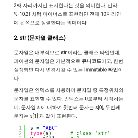
2째 자리까지만 표시한다는 것을 의미한다. 만약
%-10.2f 처럼 마이너스로 표현하면 전체 10자리인
데 왼쪽으로 정렬한다는 의미이다.
2. str (문자열 클래스)
문자열은 내부적으로
str
이라는 클래스 타입인데,
파이썬의 문자열은 기본적으로
유니코드
이고, 한번
설정되면 다시 변경시킬 수 없는
Immutable 타입
이
다.
문자열은 인덱스를 사용하여 문자열 중 특정위치의
문자를 표현할 수 있다. 인덱스는 0로부터 시작하는
데, 문자열 s 에 대하여 첫번째 문자는 s[0], 두번째
문자는 s[1] 과 같이 표현된다.
1
s 
=
"ABC"
2
type
(s)      
# class 'str'