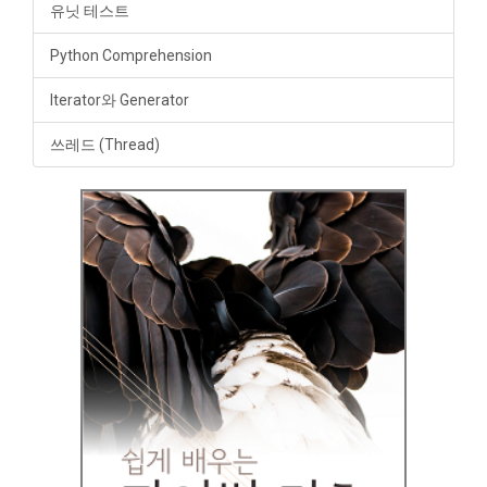
유닛 테스트
Python Comprehension
Iterator와 Generator
쓰레드 (Thread)