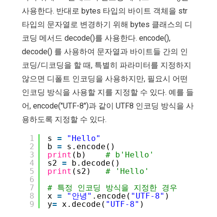
사용한다. 반대로 bytes 타입의 바이트 객체을 str
타입의 문자열로 변경하기 위해 bytes 클래스의 디
코딩 메서드 decode()를 사용한다. encode(),
decode() 를 사용하여 문자열과 바이트들 간의 인
코딩/디코딩을 할 때, 특별히 파라미터를 지정하지
않으면 디폴트 인코딩을 사용하지만, 필요시 어떤
인코딩 방식을 사용할 지를 지정할 수 있다. 예를 들
어, encode("UTF-8")과 같이 UTF8 인코딩 방식을 사
용하도록 지정할 수 있다.
1
s 
=
"Hello"
2
b 
=
s.encode()
3
print
(b)    
# b'Hello'
4
s2 
=
b.decode()  
5
print
(s2)   
# 'Hello'
6
7
# 특정 인코딩 방식을 지정한 경우
8
x 
=
"안녕"
.encode(
"UTF-8"
)
9
y
=
x.decode(
"UTF-8"
)