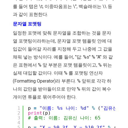
를 들어 탭은 \t, 이중따옴표는 \", 백슬래쉬는 \\ 등
과 같이 표현한다.
문자열 포맷팅
일정한 포맷에 맞춰 문자열을 조합하는 것을 문자
열 포맷팅이라하는데, 문자열 포맷 템플릿 안에 대
입값이 들어갈 자리를 지정해 두고 나중에 그 값을
채워 넣는 방식이다. 예를 들어, "답: %s" % "A" 와 같
은 표현에서 % 앞 부분은 포맷 템플릿이고, % 뒤는
실제 대입할 값이다. 이때 % 를 포맷팅 연산자
(Formatting Operator)라 부른다. % 앞뒤로 각각 하
나의 값만을 받아들이므로 만약 % 뒤의 값이 복수
개이면 튜플로 묶어주어야 한다.
1
p 
=
"이름: %s 나이: %d"
%
(
"김유신"
, 
2
print
(p)
3
# 출력: 이름: 김유신 나이: 65
4
5
p 
=
"X = %0.3f, Y = %10.2f"
%
(
3.14