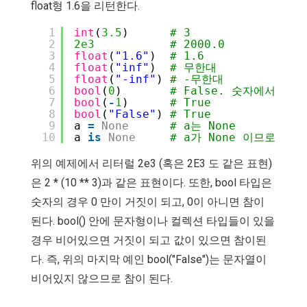
float형 1.6을 리턴한다.
1
int
(
3.5
)      
# 3
2
2e3
# 2000.0
3
float
(
"1.6"
)  
# 1.6
4
float
(
"inf"
)  
# 무한대
5
float
(
"-inf"
) 
# -무한대
6
bool
(
0
)       
# False. 숫자에서 0만 
7
bool
(
-
1
)      
# True
8
bool
(
"False"
) 
# True
9
a 
=
None
# a는 None
10
a 
is
None
# a가 None 이므로 Tru
위의 예제에서 리터럴 2e3 (혹은 2E3 도 같은 표현)
은 2 * (10 ** 3)과 같은 표현이다. 또한, bool 타입은
숫자의 경우 0 만이 거짓이 되고, 0이 아니면 참이
된다. bool() 안에 문자형이나 컬렉션 타입들이 있을
경우 비어있으면 거짓이 되고 값이 있으면 참이된
다. 즉, 위의 마지막 예인 bool("False")는 문자열이
비어있지 않으므로 참이 된다.