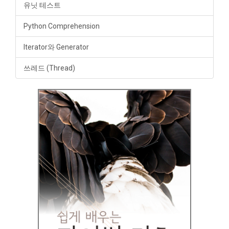
유닛 테스트
Python Comprehension
Iterator와 Generator
쓰레드 (Thread)