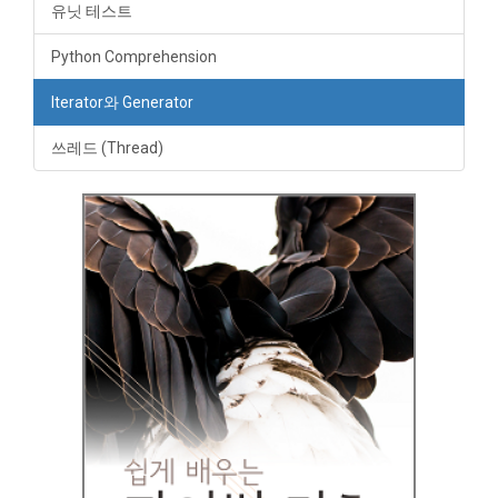
유닛 테스트
Python Comprehension
Iterator와 Generator
쓰레드 (Thread)