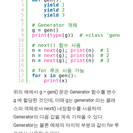
3
yield
1
4
yield
2
5
yield
3
6
7
# Generator 객체
8
g 
=
gen()
9
print
(
type
(g))  
# <class 'generato
10
11
# next() 함수 사용
12
n 
=
next
(g); 
print
(n)  
# 1
13
n 
=
next
(g); 
print
(n)  
# 2
14
n 
=
next
(g); 
print
(n)  
# 3
15
16
# for 루프 사용 가능
17
for
x 
in
gen():
18
print
(x)
위의 예에서 g = gen() 문은 Generator 함수를 변수
g 에 할당한 것인데, 이때 g는 generator 라는 클래
스의 객체로서 next() 내장함수를 사용하여
Generator의 다음 값을 계속 가져올 수 있다.
Generator는 물론 예제의 마지막 부분과 같이 for 루