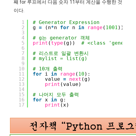
째 for 루프에서 다음 숫자 11부터 계산을 수행한 것
이다.
1
# Generator Expression
2
g 
=
(n
*
n 
for
n 
in
range
(
1001
))
3
4
# g는 generator 객체
5
print
(
type
(g))  
# <class 'generato
6
7
# 리스트로 일괄 변환시
8
# mylist = list(g)
9
10
# 10개 출력
11
for
i 
in
range
(
10
):
12
value 
=
next
(g)
13
print
(value)
14
15
# 나머지 모두 출력 
16
for
x 
in
g:
17
print
(x)