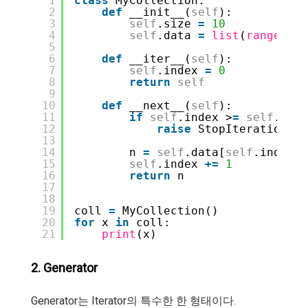
1
class
MyCollection:
2
def
__init__(
self
):
3
self
.size 
=
10
4
self
.data 
=
list
(
range
(
sel
5
6
def
__iter__(
self
):
7
self
.index 
=
0
8
return
self
9
10
def
__next__(
self
):
11
if
self
.index >
=
self
.size
12
raise
StopIteration
13
14
n 
=
self
.data[
self
.index]
15
self
.index 
+
=
1
16
return
n
17
18
19
coll 
=
MyCollection()
20
for
x 
in
coll:
21
print
(x)
2. Generator
Generator는 Iterator의 특수한 한 형태이다.