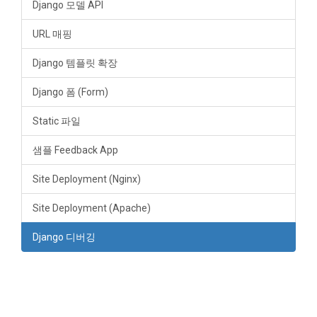
Django 모델 API
URL 매핑
Django 템플릿 확장
Django 폼 (Form)
Static 파일
샘플 Feedback App
Site Deployment (Nginx)
Site Deployment (Apache)
Django 디버깅