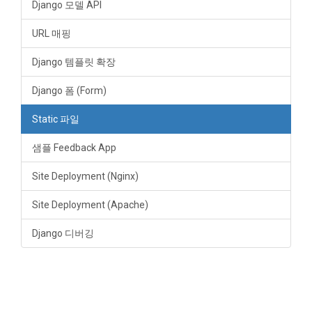
Django 모델 API
URL 매핑
Django 템플릿 확장
Django 폼 (Form)
Static 파일
샘플 Feedback App
Site Deployment (Nginx)
Site Deployment (Apache)
Django 디버깅