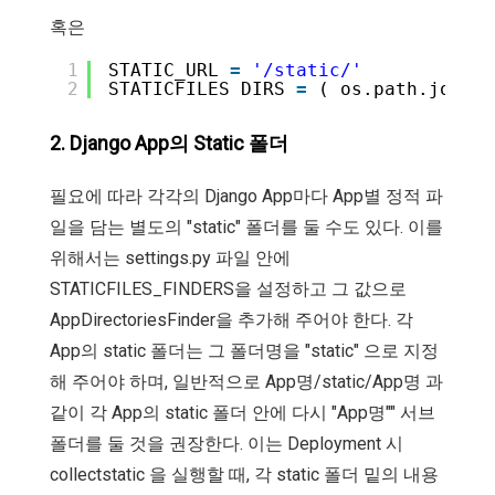
혹은
1
STATIC_URL 
=
'/static/'
2
STATICFILES_DIRS 
=
( os.path.join(
'
2. Django App의 Static 폴더
필요에 따라 각각의 Django App마다 App별 정적 파
일을 담는 별도의 "static" 폴더를 둘 수도 있다. 이를
위해서는 settings.py 파일 안에
STATICFILES_FINDERS을 설정하고 그 값으로
AppDirectoriesFinder을 추가해 주어야 한다. 각
App의 static 폴더는 그 폴더명을 "static" 으로 지정
해 주어야 하며, 일반적으로 App명/static/App명 과
같이 각 App의 static 폴더 안에 다시 "App명"" 서브
폴더를 둘 것을 권장한다. 이는 Deployment 시
collectstatic 을 실행할 때, 각 static 폴더 밑의 내용